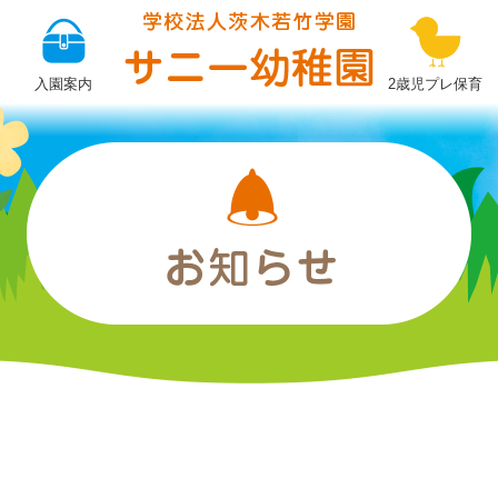
ぽ
か
入園案内
2歳児プレ保育
ぽ
か
ひ
ろ
ば
後
期
３
回
目
|