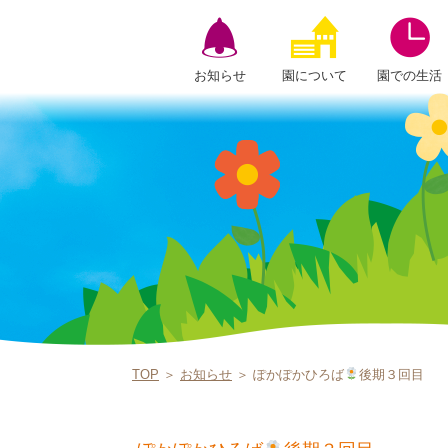
お知らせ
園について
園での生活
TOP
＞
お知らせ
＞ ぽかぽかひろば
後期３回目