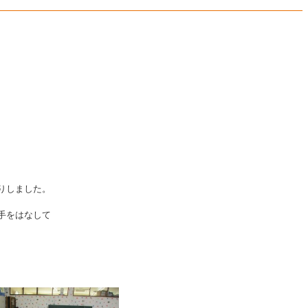
学
校
法
人
茨
木
若
竹
学
りしました。
園
手をはなして
サ
ニ
ー
幼