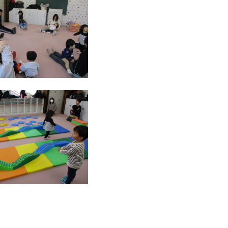
稚
園
【大
阪
府
茨
木
市】