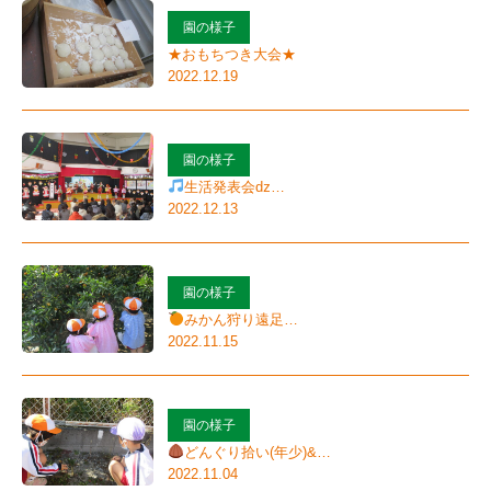
稚
園の様子
園
★おもちつき大会★
2022.12.19
【大
阪
府
園の様子
生活発表会ǳ…
茨
2022.12.13
木
市】
園の様子
みかん狩り遠足…
2022.11.15
園の様子
どんぐり拾い(年少)&…
2022.11.04