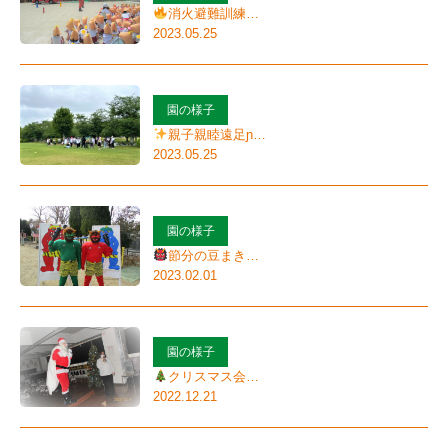
学
消火避難訓練…
2023.05.25
校
法
人
園の様子
親子親睦遠足ɲ…
茨
2023.05.25
木
若
園の様子
竹
節分の豆まき…
学
2023.02.01
園
サ
園の様子
ニ
クリスマス会…
ー
2022.12.21
幼