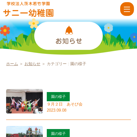
お
知
ら
せ
カ
テ
ゴ
ホーム
＞
お知らせ
＞ カテゴリー : 園の様子
リ
ー
園
園の様子
の
９月２日 あそび会
2023.09.08
様
子
|
園の様子