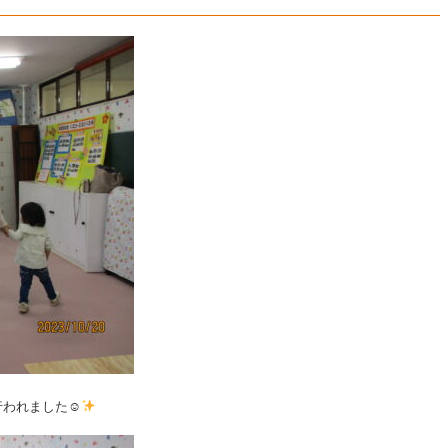
校
法
人
茨
木
若
竹
学
園
サ
ニ
ー
幼
行われました☺
稚