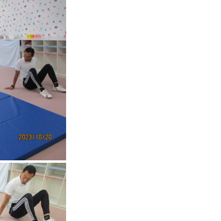
園
【大
阪
府
茨
木
市】