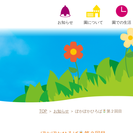
お知らせ
園について
園での生活
TOP
＞
お知らせ
＞ ぽかぽかひろば
第２回目