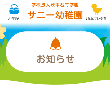
ぽ
か
入園案内
2歳児プレ保育
ぽ
か
ひ
ろ
ば
第
２
回
目
|
学